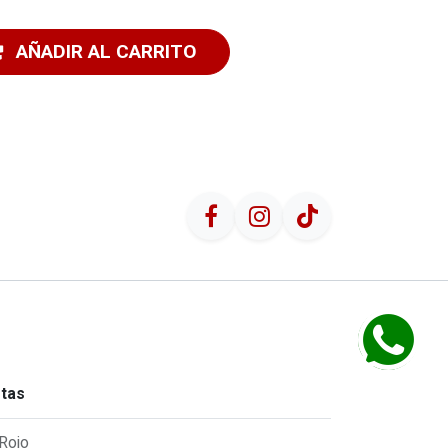
AÑADIR AL CARRITO
etas
Rojo