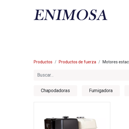
S
FINANCIA TU MOTO
TALLER ENIMOSA
AGENCIAS AUTOR
Productos
Productos de fuerza
Motores estac
Chapodadoras
Fumigadora