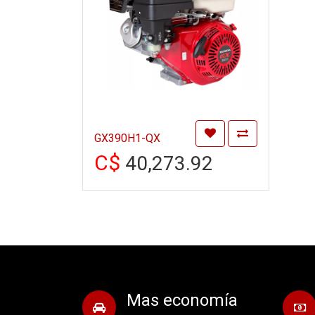
GX390H1-QX
C$
40,273.92
Mas economía